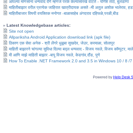
आपल्या माणसांना धन्यवाद देणे म्हणजे परके केल्यासारखे वाटते - योगेश ताठे, बुलडाणा
माहितीबाझार वरील प्रत्येक जाहिरात खात्रीदायक असते -मी अतुल अशोक भालेराव, हड
माहितीबाजार विषयी वयक्तिक मनोगत -बाळासाहेब अंगदराव दहिफळे,परळी,बीड
»
Latest Knowledgebase articles:
Site not open
Allpariksha Android Application download link (apk file)
ठिकाण एक सेवा अनेक - श्री लेंगरे धुळूबा सुखदेव, जेउर, करमाळा, सोलापूर
माहिती बाझारने चांगल्या सुविधा दिल्या बद्ल धन्यवाद - विजय नवले, विजय कॉम्पुटर, मा
मी आणि माझे माहिती बाझार -बापू विजय नवले, केडगांव,दौंड, पुणे
How To Enable .NET Framework 2.0 and 3.5 in Windows 10 / 8 /7
Powered by
Help Desk S