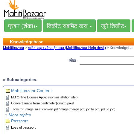
प्रश्न (शंका)
तिकीट सबमिट करा
जुने तिकीट
Knowledgebase
Mahitibazaar
>
माहितीबाझार ऑनलाईन मदत (Mahitibazaar Help desk)
> Knowledgeba
शोधा :
»
Subcategories:
Mahitibazaar Content
MB Online License Application installation step
Convert image from centimeter(cm) to pixel
Tools for Image size, convert pdf/Image(merge pdf, jpg to pdf, pdf to jpg)
»
More topics
Passport
Loss of passport