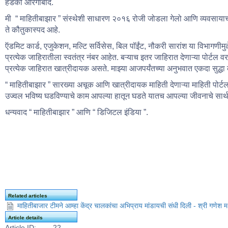
हडको औरंगाबाद.
मी “ माहितीबाझार ” संस्थेशी साधारण २०१६ रोजी जोडला गेलो आणि व्यवसायाच
ते कौतुकास्पद आहे.
ऍडमिट कार्ड, एजुकेशन, मल्टि सर्विसेस, बिल पॉईंट, नौकरी सारांश या विभागणीमु
प्रत्येक जाहिरातीला स्वतंत्र नंबर आहेत. बऱ्याच इतर जाहिरात देणाऱ्या पोर्ट
प्रत्येक जाहिरात खात्रीदायक असते. माझ्या आजपर्यंतच्या अनुभवात एकदा सुद्ध
“ माहितीबाझार ” सारख्या अचूक आणि खात्रीदायक माहिती देणाऱ्या माहिती पोर्टल 
उज्वल भविष्य घडविण्याचे काम आपल्या हातून घडते यातच आपल्या जीवनाचे सार्
धन्यवाद “ माहितीबाझार ” आणि “ डिजिटल इंडिया ”.
Related articles
माहितीबाजार टीमने आम्हा केंद्र चालकांचा अभिप्राय मांडायची संधी दिली - श्री गणेश 
Article details
Article ID:
22