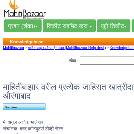
प्रश्न (शंका)
तिकीट सबमिट करा
जुने तिकीट
Knowledgebase
Mahitibazaar
>
माहितीबाझार ऑनलाईन मदत (Mahitibazaar Help desk)
>
Knowledgeba
शोधा :
माहितीबाझार वरील प्रत्येक जाहिरात खात्र
औरंगाबाद
Solution
मी अतुल अशोक भालेराव,
संचालक, वरद कॉम्प्युटर्स टीव्ही सेंटर