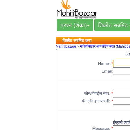
प्रश्न (शंका)
तिकीट सबमिट
तिकीट सबमिट करा
Mahitibazaar
>
माहितीबाझार ऑनलाईन मदत (Mahitib
Us
Name:
*
Email:
फोन/मोबाईल नंबर:
*
पॅन लॉग इन आयडी:
*
इंग्रजी एव
Message:
*