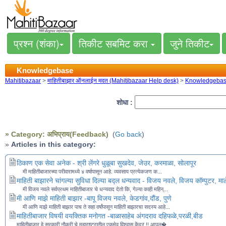
प्रश्न (शंका)
तिकीट सबमिट करा
जुने तिकीट
Knowledgebase
Mahitibazaar
>
माहितीबाझार ऑनलाईन मदत (Mahitibazaar Help desk)
>
Knowledgeba
शोधा :
» Category: अभिप्राय(Feedback)
(
Go back
)
»
Articles in this category:
ठिकाण एक सेवा अनेक - श्री लेंगरे धुळूबा सुखदेव, जेउर, करमाळा, सोलापूर
मी माहितीबाजारच्या परीवारामध्ये ४ वर्षापासून आहे. व्यवसाय प्रत्येकजण क...
माहिती बाझारने चांगल्या सुविधा दिल्या बद्ल धन्यवाद - विजय नवले, विजय कॉम्पुटर, म
मी विजय नवले सर्वप्रथम माहितीबाजार चे धन्यवाद देतो कि, गेल्या काही महिन्...
मी आणि माझे माहिती बाझार -बापू विजय नवले, केडगांव,दौंड, पुणे
मी आणि माझे माहिती बाझार पाच ते सहा वर्षांपासून माहिती बाझारचा सदस्य आहे...
माहितीबाजार विषयी वयक्तिक मनोगत -बाळासाहेब अंगदराव दहिफळे,परळी,बीड
माहितीबाजार हे सरकारी नौकरी चे महाराष्ट्रातील एकमेव विश्वासु केंद्र !! आपल�...