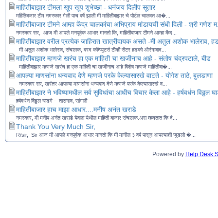
माहितीबाझार टीमला खूप खूप शुभेच्छा - धनंजय दिलीप सूतार
महितिबजार टीम नमस्कार गेली पाच वर्षे झाली मी माहितीबाझार चे पोर्टल चालवत आ�...
माहितीबाजार टीमने आम्हा केंद्र चालकांचा अभिप्राय मांडायची संधी दिली - श्री गणेश 
नमस्कार सर, आज मी आपले मनपूर्वक आभार मानतो कि, माहितीबाजार टीमने आम्हा केंद...
माहितीबाझार वरील प्रत्येक जाहिरात खात्रीदायक असते -मी अतुल अशोक भालेराव, ह
मी अतुल अशोक भालेराव, संचालक, वरद कॉम्प्युटर्स टीव्ही सेंटर हडको औरंगाबाद...
माहितीबाझार म्हणजे खरंच हा एक माहिती चा खजीनाच आहे - संतोष चंद्रपटाले, बीड
माहितीबाझार म्हणजे खरंच हा एक माहिती चा खजीनाच आहे विशेष म्हणजे माहितीबा�...
आपल्या माणसांना धन्यवाद देणे म्हणजे परके केल्यासारखे वाटते - योगेश ताठे, बुलडाणा
नमस्कार सर, खरंतर आपल्या माणसांना धन्यवाद देणे म्हणजे परके केल्यासारखे व...
माहितीबाझार ने भविष्यामधील सर्व सुविधांचा आधीच विचार केला आहे - हर्षवर्धन विठ्ठल घ
हर्षवर्धन विठ्ठल घाडगे - तासगाव, सांगली
माहितीबाजार हाच माझा आधार....मनीष अनंत खराडे
नमस्कार, मी मनीष अनंत खराडे येवला येथील माहिती बाजार संचालक.अस म्हणतात कि दे...
Thank You Very Much Sir,
R/sir, Sir आज मी आपले मनपूर्वक आभार मानतो कि मी मागील ३ वर्ष पासून आपल्याशी जुडलो �...
Powered by
Help Desk S